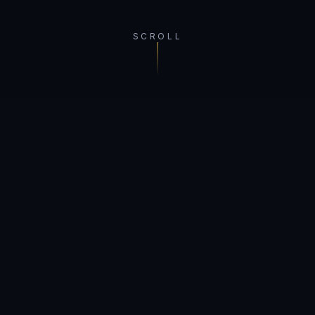
SCROLL
PORTFOLIO
Nos
Participations
Des entreprises sélectionnées pour leur
potentiel à transformer durablement
l'industrie de la gestion d'actifs.