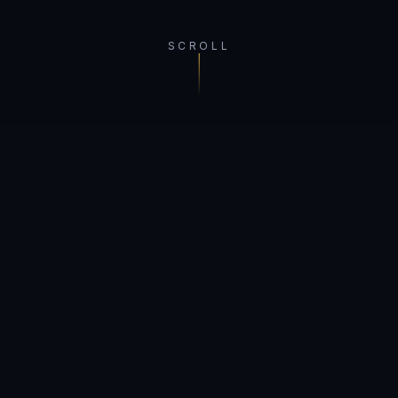
SCROLL
PORTFOLIO
Nos
Participations
Des entreprises sélectionnées pour leur
potentiel à transformer durablement
l'industrie de la gestion d'actifs.